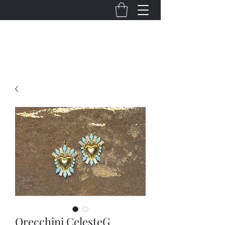
Il Bocciolo Fioreria
Orecchini CelesteG