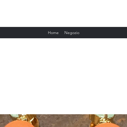
Il Bocciolo Fioreria
Home
Negozio