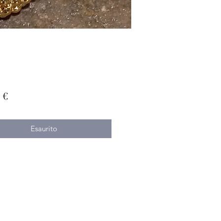
Prezzo
 €
Esaurito